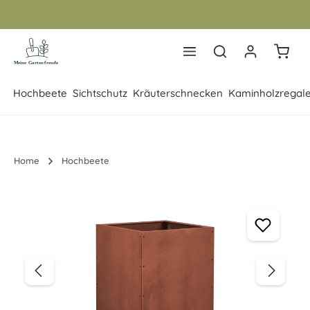
Zum Hauptinhalt springen
Warenk
Hochbeete
Sichtschutz
Kräuterschnecken
Kaminholzregal
Home
Hochbeete
Bildergalerie überspringen