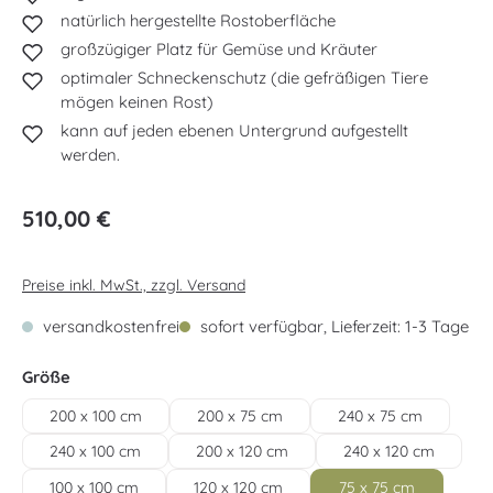
natürlich hergestellte Rostoberfläche
großzügiger Platz für Gemüse und Kräuter
optimaler Schneckenschutz (die gefräßigen Tiere
mögen keinen Rost)
kann auf jeden ebenen Untergrund aufgestellt
werden.
Regulärer Preis:
510,00 €
Preise inkl. MwSt., zzgl. Versand
versandkostenfrei
sofort verfügbar, Lieferzeit: 1-3 Tage
auswählen
Größe
200 x 100 cm
200 x 75 cm
240 x 75 cm
240 x 100 cm
200 x 120 cm
240 x 120 cm
100 x 100 cm
120 x 120 cm
75 x 75 cm