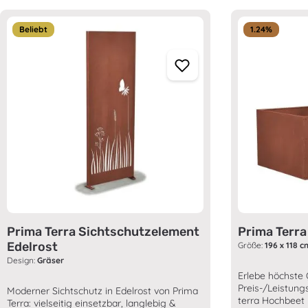
Produktgalerie überspringen
Beliebt
1.24
%
Prima Terra Sichtschutzelement
Prima Terr
Edelrost
Größe:
196 x 118 c
Design:
Gräser
Erlebe höchste 
Preis-/Leistung
Moderner Sichtschutz in Edelrost von Prima
terra Hochbeet 
Terra: vielseitig einsetzbar, langlebig &