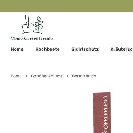
m Hauptinhalt springen
Zur Suche springen
Zur Hauptnavigation springen
Home
Hochbeete
Sichtschutz
Kräuters
Home
Gartendeko Rost
Gartenstelen
Bildergalerie überspringen