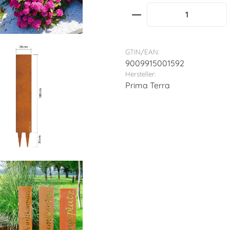
Produkt Anzahl: G
GTIN/EAN:
9009915001592
Hersteller:
Prima Terra