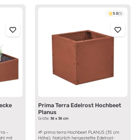
5.0
(1)
necke
Prima Terra Edelrost Hochbeet
Planus
Größe:
38 x 38 cm
rra –
🌱 prima terra Hochbeet PLANUS (35 cm
hl mit
Höhe). Natürlich hergestellte Edelrost-