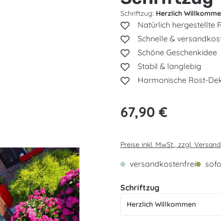
Schriftzug:
Herzlich Willkomm
Natürlich hergestellte 
Schnelle & versandkost
Schöne Geschenkidee
Stabil & langlebig
Harmonische Rost-Dek
Regulärer Preis:
67,90 €
Preise inkl. MwSt., zzgl. Versand
versandkostenfrei
sofor
auswählen
Schriftzug