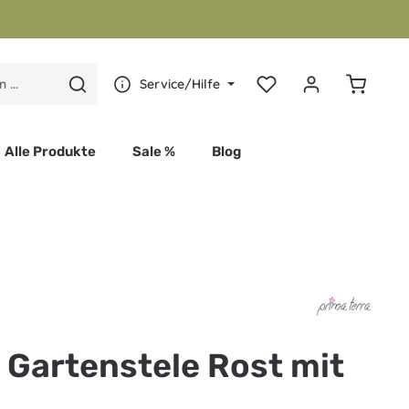
Warenkor
Service/Hilfe
Alle Produkte
Sale %
Blog
 von 0 von 5 Sternen
 Gartenstele Rost mit