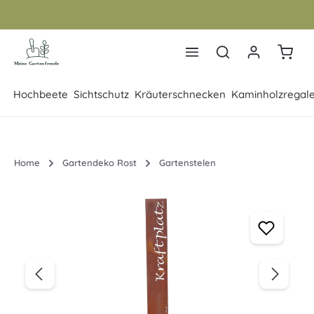
Zum Hauptinhalt springen
Warenk
Hochbeete
Sichtschutz
Kräuterschnecken
Kaminholzregal
Home
Gartendeko Rost
Gartenstelen
Bildergalerie überspringen