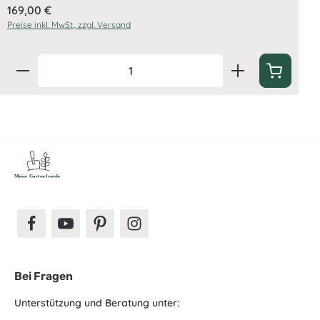
Regulärer Preis:
169,00 €
Preise inkl. MwSt., zzgl. Versand
Produkt Anzahl: Gib den gewünschten Wert ein oder 
Bei Fragen
Unterstützung und Beratung unter: