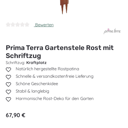
Bewerten
Durchschnittliche Bewertung von 0 von 5 Sternen
Prima Terra Gartenstele Rost mit
Schriftzug
Schriftzug:
Kraftplatz
Natürlich hergestellte Rostpatina
Schnelle & versandkostenfreie Lieferung
Schöne Geschenkidee
Stabil & langlebig
Harmonische Rost-Deko für den Garten
Regulärer Preis:
67,90 €