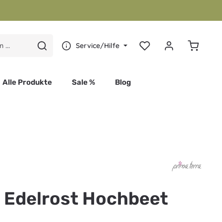
Warenkor
Service/Hilfe
Alle Produkte
Sale %
Blog
 von 0 von 5 Sternen
a Edelrost Hochbeet