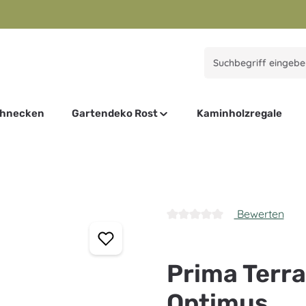
chnecken
Gartendeko Rost
Kaminholzregale
Bewerten
Durchschnittliche Bewertung
Prima Terr
Optimus