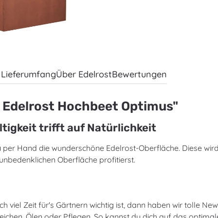
Lieferumfang
Über Edelrost
Bewertungen
 Edelrost Hochbeet Optimus"
gkeit trifft auf Natürlichkeit
a
per Hand die wunderschöne Edelrost-Oberfläche. Diese wird 
 unbedenklichen Oberfläche profitierst.
 viel Zeit für's Gärtnern wichtig ist, dann haben wir tolle Ne
reichen, Ölen oder Pflegen. So kannst du dich auf das optima