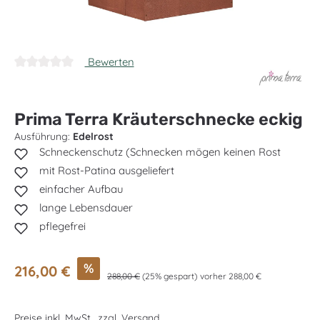
Bewerten
Durchschnittliche Bewertung von 0 von 5 Sternen
Prima Terra Kräuterschnecke eckig
Ausführung:
Edelrost
Schneckenschutz (Schnecken mögen keinen Rost
mit Rost-Patina ausgeliefert
einfacher Aufbau
lange Lebensdauer
pflegefrei
Verkaufspreis:
%
216,00 €
Regulärer Preis:
288,00 €
(25% gespart)
vorher 288,00 €
Preise inkl. MwSt., zzgl. Versand