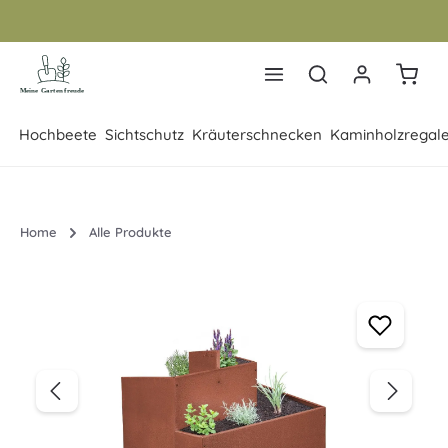
Zum Hauptinhalt springen
Warenk
Hochbeete
Sichtschutz
Kräuterschnecken
Kaminholzregal
Home
Alle Produkte
Bildergalerie überspringen